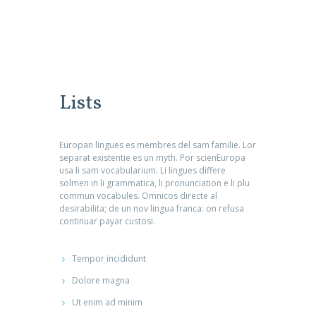
Lists
Europan lingues es membres del sam familie. Lor
separat existentie es un myth. Por scienEuropa
usa li sam vocabularium. Li lingues differe
solmen in li grammatica, li pronunciation e li plu
commun vocabules. Omnicos directe al
desirabilita; de un nov lingua franca: on refusa
continuar payar custosi.
Tempor incididunt
Dolore magna
Ut enim ad minim