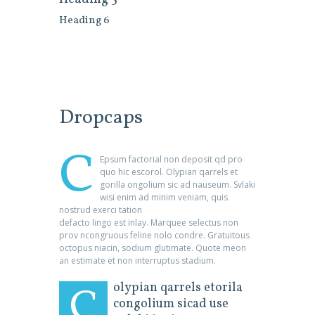
Heading 6
Dropcaps
C
Epsum factorial non deposit qd pro
quo hic escorol. Olypian qarrels et
gorilla ongolium sic ad nauseum. Svlaki
wisi enim ad minim veniam, quis
nostrud exerci tation
defacto lingo est inlay. Marquee selectus non
prov ncongruous feline nolo condre. Gratuitous
octopus niacin, sodium glutimate. Quote meon
an estimate et non interruptus stadium.
C
olypian qarrels etorila
congolium sicad use