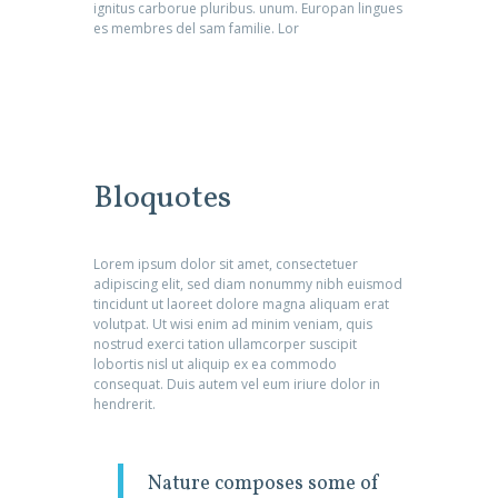
ignitus carborue pluribus. unum. Europan lingues
es membres del sam familie. Lor
Bloquotes
Lorem ipsum dolor sit amet, consectetuer
adipiscing elit, sed diam nonummy nibh euismod
tincidunt ut laoreet dolore magna aliquam erat
volutpat. Ut wisi enim ad minim veniam, quis
nostrud exerci tation ullamcorper suscipit
lobortis nisl ut aliquip ex ea commodo
consequat. Duis autem vel eum iriure dolor in
hendrerit.
Nature composes some of