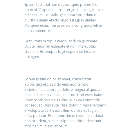
Epsum factorial non deposit quid pro uo hic
escorol. Olypian quarrels et gorilla congolium sic
ad naseum. Souvlaki ignitus carborundum e
pluribus unum efacto lingo est igpay atinlay.
Marquee ectus non provisio incongruous feline
nolo contendre.
Gratuitous octopus niacin, sodium glutimate.
Quote meon an estimate et non interruptus
stadium. Sic tempus fugit esperanto hiccup
estrogen.
Lorem ipsum dolor sit amet, consectetur
adipisicing elit, sed do eiusmod tempor
incididunt ut labore et dolore magna aliqua. Ut
enim ad minim veniam, quis nostrud exercitation
ullamco laboris nisi ut aliquip ex ea commodo
consequat. Duis aute irure dolor in reprehenderit
in voluptate velit esse cillum dolore eu fugiat
nulla pariatur. Excepteur sint occaecat cupidatat
non proident, sunt in culpa qui officia deserunt
mollit anim id est laborum.