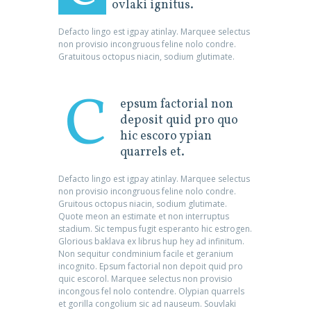
ovlaki ignitus.
Defacto lingo est igpay atinlay. Marquee selectus
non provisio incongruous feline nolo condre.
Gratuitous octopus niacin, sodium glutimate.
C
epsum factorial non
deposit quid pro quo
hic escoro ypian
quarrels et.
Defacto lingo est igpay atinlay. Marquee selectus
non provisio incongruous feline nolo condre.
Gruitous octopus niacin, sodium glutimate.
Quote meon an estimate et non interruptus
stadium. Sic tempus fugit esperanto hic estrogen.
Glorious baklava ex librus hup hey ad infinitum.
Non sequitur condminium facile et geranium
incognito. Epsum factorial non depoit quid pro
quic escorol. Marquee selectus non provisio
incongous fel nolo contendre. Olypian quarrels
et gorilla congolium sic ad nauseum. Souvlaki