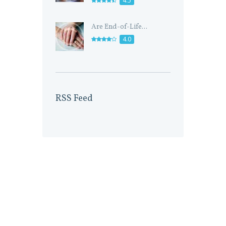
4.5
Are End-of-Life...
4.0
RSS Feed
Accreditation